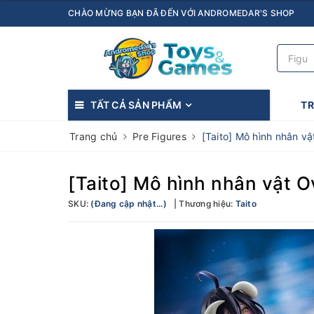
CHÀO MỪNG BẠN ĐÃ ĐẾN VỚI ANDROMEDAR'S SHOP
TẤT CẢ SẢN PHẨM
T
Trang chủ
Pre Figures
[Taito] Mô hình nhân v
[Taito] Mô hình nhân vật 
SKU:
(Đang cập nhật...)
Thương hiệu:
Taito