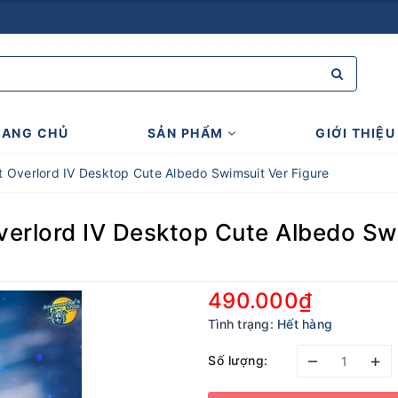
RANG CHỦ
SẢN PHẨM
GIỚI THIỆU
ật Overlord IV Desktop Cute Albedo Swimsuit Ver Figure
Overlord IV Desktop Cute Albedo Sw
490.000₫
Tình trạng:
Hết hàng
–
+
Số lượng: