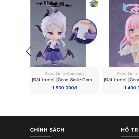
Good Smile Company
Good Smile
[Đặt trước] [Good Smile Company] Mô hình nhân vật Blue Archive Nendoroid 3110 Hina Sorasaki Dress Basic Figure (+Bonus)
1.500.000₫
1.490.
CHÍNH SÁCH
HỖ TR