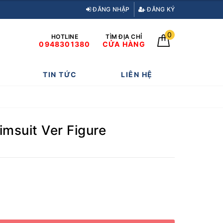
ĐĂNG NHẬP
ĐĂNG KÝ
0
HOTLINE
TÌM ĐỊA CHỈ
0948301380
CỬA HÀNG
TIN TỨC
LIÊN HỆ
imsuit Ver Figure