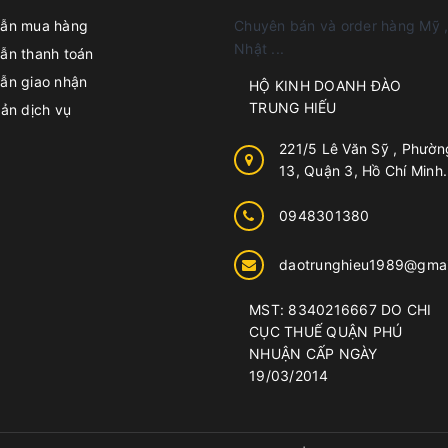
ẫn mua hàng
Chuyên bán và order hàng Mỹ ,
Nhật ...
ẫn thanh toán
ẫn giao nhận
HỘ KINH DOANH ĐÀO
TRUNG HIẾU
ản dịch vụ
221/5 Lê Văn Sỹ , Phườn
13, Quận 3, Hồ Chí Minh.
0948301380
daotrunghieu1989@gmai
MST: 8340216667 DO CHI
CỤC THUẾ QUẬN PHÚ
NHUẬN CẤP NGÀY
19/03/2014