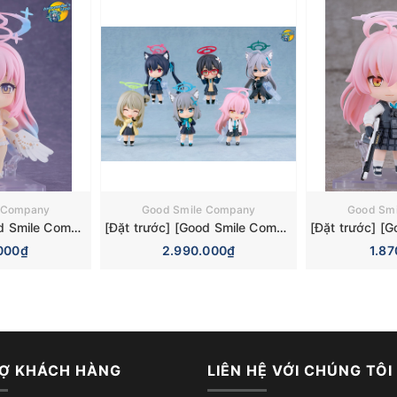
 Company
Good Smile Company
Good Sm
[Đặt trước] [Good Smile Company] Mô hình nhân vật Blue Archive Nendoroid 3084 Mika Misono Swimsuit Basic Figure (Bonus)
[Đặt trước] [Good Smile Company] Mô hình nhân vật Blue Archive Nendoroid Surprise 6 Pieces Box Figure
000₫
2.990.000₫
1.8
Ợ KHÁCH HÀNG
LIÊN HỆ VỚI CHÚNG TÔI