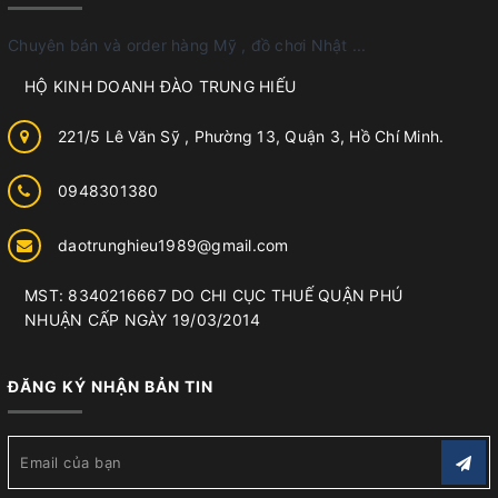
Chuyên bán và order hàng Mỹ , đồ chơi Nhật ...
HỘ KINH DOANH ĐÀO TRUNG HIẾU
221/5 Lê Văn Sỹ , Phường 13, Quận 3, Hồ Chí Minh.
0948301380
daotrunghieu1989@gmail.com
MST: 8340216667 DO CHI CỤC THUẾ QUẬN PHÚ
NHUẬN CẤP NGÀY 19/03/2014
ĐĂNG KÝ NHẬN BẢN TIN