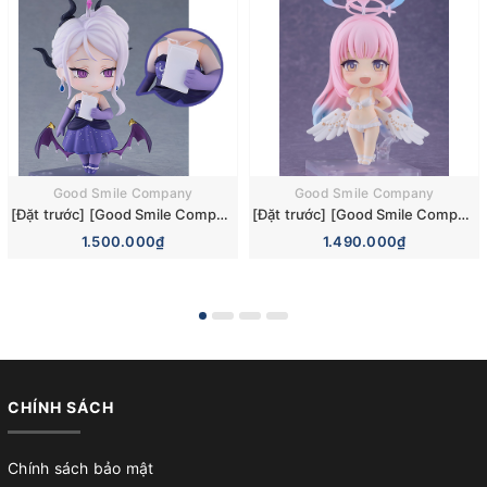
Good Smile Company
Good Smile Company
[Đặt trước] [Good Smile Company] Mô hình nhân vật Blue Archive Nendoroid 3110 Hina Sorasaki Dress Basic Figure (+Bonus)
[Đặt trước] [Good Smile Company] Mô hình nhân vật Blue Archive Nendoroid 3084 Mika Misono Swimsuit Basic Figure (Bonus)
1.500.000₫
1.490.000₫
CHÍNH SÁCH
Chính sách bảo mật