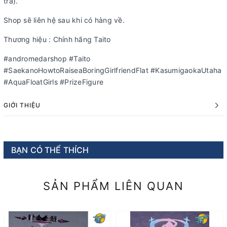
tra).
Shop sẽ liên hệ sau khi có hàng về.
Thương hiệu : Chính hãng Taito
#andromedarshop #Taito
#SaekanoHowtoRaiseaBoringGirlfriendFlat #KasumigaokaUtaha
#AquaFloatGirls #PrizeFigure
GIỚI THIỆU
BẠN CÓ THỂ THÍCH
SẢN PHẨM LIÊN QUAN