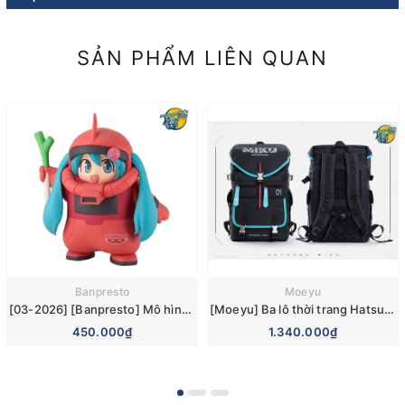
SẢN PHẨM LIÊN QUAN
Banpresto
Moeyu
[03-2026] [Banpresto] Mô hình nhân vật GUNDAM 45th × Hatsune Miku Char’s Zaku Costume [Hatsune Miku Red Ver.] Figure
[Moeyu] Ba lô thời trang Hatsune Miku Unisex
450.000₫
1.340.000₫