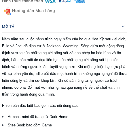
Hình thức thanh toán
Hướng dẫn Mua hàng
MÔ TẢ
Năm năm sau cuộc hành trình nguy hiểm của họ qua Hoa Kỳ sau đại dịch,
Ellie và Joel đã định cư ở Jackson, Wyoming.
Sống giữa một cộng đồng
thịnh vượng của những người sống sót đã cho phép họ hòa bình và ổn
định, bất chấp mối đe dọa liên tục của những người sống sót bị nhiễm
bệnh và những người khác, tuyệt vọng hơn.
Khi một sự kiện bạo lực phá
vỡ sự bình yên đó, Ellie bắt đầu một hành trình không ngừng nghỉ để thực
hiện công lý và tìm sự khép kín.
Khi cô săn lùng từng người có trách
nhiệm, cô phải đối mặt với những hậu quả nặng nề về thể chất và tinh
thần trong hành động của mình.
Phiên bản đặc biệt bao gồm các nội dung sau:
Artbook mini 48 trang từ Dark Horse.
SteelBook bao gồm Game