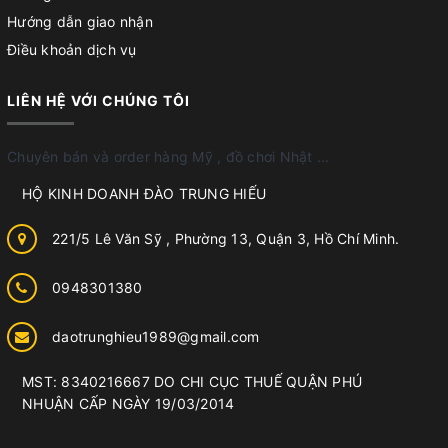
Hướng dẫn giao nhận
Điều khoản dịch vụ
LIÊN HỆ VỚI CHÚNG TÔI
Chuyên bán và order hàng Mỹ , đồ chơi Nhật ...
HỘ KINH DOANH ĐÀO TRUNG HIẾU
221/5 Lê Văn Sỹ , Phường 13, Quận 3, Hồ Chí Minh.
0948301380
daotrunghieu1989@gmail.com
MST: 8340216667 DO CHI CỤC THUẾ QUẬN PHÚ
NHUẬN CẤP NGÀY 19/03/2014