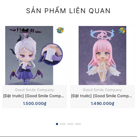
SẢN PHẨM LIÊN QUAN
Good Smile Company
Good Smile Company
[Đặt trước] [Good Smile Company] Mô hình nhân vật Blue Archive Nendoroid 3110 Hina Sorasaki Dress Basic Figure (+Bonus)
[Đặt trước] [Good Smile Company] Mô hình nhân vật Blue Archive Nendoroid 3084 Mika Misono Swimsuit Basic Figure (Bonus)
1.500.000₫
1.490.000₫