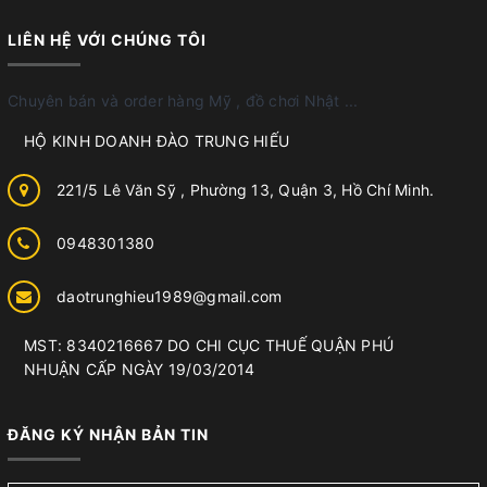
LIÊN HỆ VỚI CHÚNG TÔI
Chuyên bán và order hàng Mỹ , đồ chơi Nhật ...
HỘ KINH DOANH ĐÀO TRUNG HIẾU
221/5 Lê Văn Sỹ , Phường 13, Quận 3, Hồ Chí Minh.
0948301380
daotrunghieu1989@gmail.com
MST: 8340216667 DO CHI CỤC THUẾ QUẬN PHÚ
NHUẬN CẤP NGÀY 19/03/2014
ĐĂNG KÝ NHẬN BẢN TIN