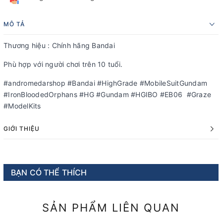
MÔ TẢ
Thương hiệu : Chính hãng Bandai
Phù hợp với người chơi trên 10 tuổi.
#andromedarshop #Bandai #HighGrade #MobileSuitGundam
#IronBloodedOrphans #HG #Gundam #HGIBO #EB06 #Graze
#ModelKits
GIỚI THIỆU
BẠN CÓ THỂ THÍCH
SẢN PHẨM LIÊN QUAN