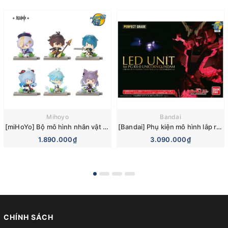
Mihoyo
Bandai
[miHoYo] Bộ mô hình nhân vật Genshin Impact Battlefield Heroes Blind Box Figures Vol 2 (Liyue)
[Bandai] Phụ kiện mô hình lắp ráp Gundam UC (Unicorn) LED Unit for PG Unicorn Gundam/PG Banshee Norn
1.890.000₫
3.090.000₫
CHÍNH SÁCH