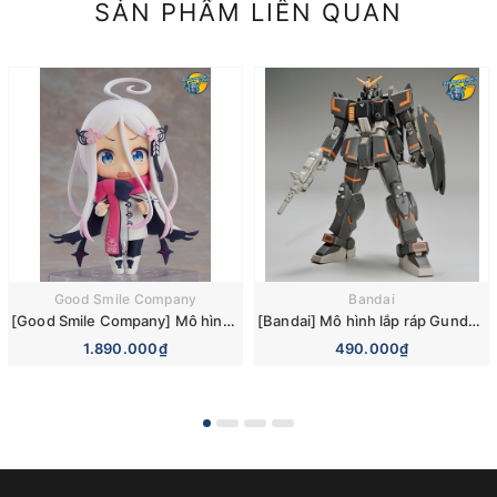
SẢN PHẨM LIÊN QUAN
Good Smile Company
Bandai
[Good Smile Company] Mô hình nhân vật Smile of the Arsnotoria Nendoroid 1912 Arsnotoria
[Bandai] Mô hình lắp ráp Gundam Breaker Battlogue HG 1/144 Gundam Ground Urban Combat Type Plastic Model
1.890.000₫
490.000₫