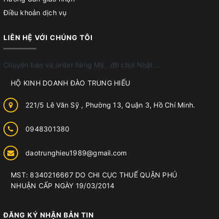
Điều khoản dịch vụ
LIÊN HỆ VỚI CHÚNG TÔI
Chuyên bán và order hàng Mỹ , đồ chơi Nhật ...
HỘ KINH DOANH ĐÀO TRUNG HIẾU
221/5 Lê Văn Sỹ , Phường 13, Quận 3, Hồ Chí Minh.
0948301380
daotrunghieu1989@gmail.com
MST: 8340216667 DO CHI CỤC THUẾ QUẬN PHÚ
NHUẬN CẤP NGÀY 19/03/2014
ĐĂNG KÝ NHẬN BẢN TIN