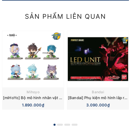
SẢN PHẨM LIÊN QUAN
Mihoyo
Bandai
[miHoYo] Bộ mô hình nhân vật Genshin Impact Battlefield Heroes Blind Box Figures Vol 2 (Liyue)
[Bandai] Phụ kiện mô hình lắp ráp Gundam UC (Unicorn) LED Unit for PG Unicorn Gundam/PG Banshee Norn
1.890.000₫
3.090.000₫