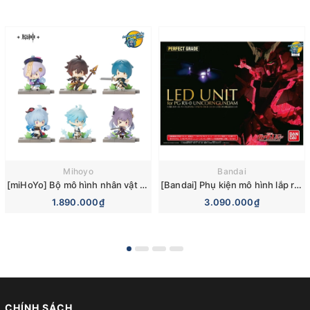
Mihoyo
Bandai
[miHoYo] Bộ mô hình nhân vật Genshin Impact Battlefield Heroes Blind Box Figures Vol 2 (Liyue)
[Bandai] Phụ kiện mô hình lắp ráp Gundam UC (Unicorn) LED Unit for PG Unicorn Gundam/PG Banshee Norn
1.890.000₫
3.090.000₫
CHÍNH SÁCH