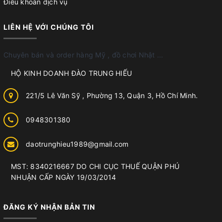
Điều khoản dịch vụ
LIÊN HỆ VỚI CHÚNG TÔI
Chuyên bán và order hàng Mỹ , đồ chơi Nhật ...
HỘ KINH DOANH ĐÀO TRUNG HIẾU
221/5 Lê Văn Sỹ , Phường 13, Quận 3, Hồ Chí Minh.
0948301380
daotrunghieu1989@gmail.com
MST: 8340216667 DO CHI CỤC THUẾ QUẬN PHÚ
NHUẬN CẤP NGÀY 19/03/2014
ĐĂNG KÝ NHẬN BẢN TIN